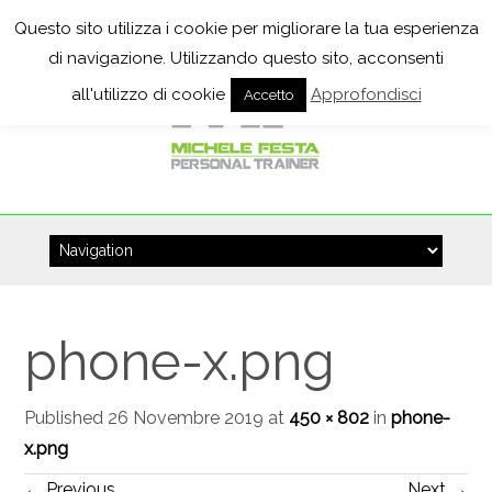
Questo sito utilizza i cookie per migliorare la tua esperienza
di navigazione. Utilizzando questo sito, acconsenti
all'utilizzo di cookie
Approfondisci
Accetto
Skip
to
content
phone-x.png
Published
26 Novembre 2019
at
450 × 802
in
phone-
x.png
←
Previous
Next
→