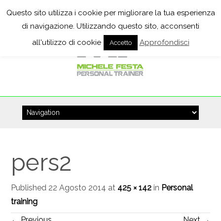
Questo sito utilizza i cookie per migliorare la tua esperienza
di navigazione. Utilizzando questo sito, acconsenti
all'utilizzo di cookie
Approfondisci
Accetto
Skip
to
content
pers2
Published
22 Agosto 2014
at
425 × 142
in
Personal
training
←
Previous
Next
→